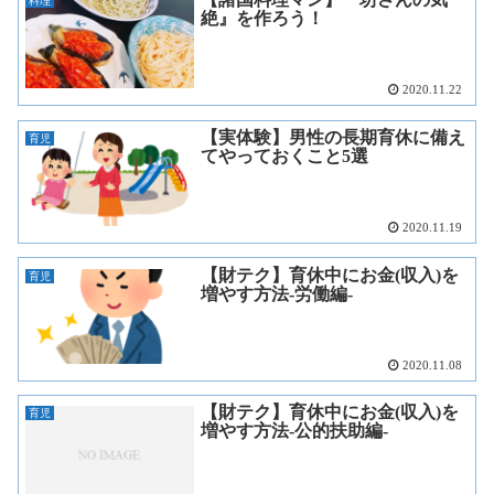
料理
絶』を作ろう！
2020.11.22
【実体験】男性の長期育休に備え
育児
てやっておくこと5選
2020.11.19
【財テク】育休中にお金(収入)を
育児
増やす方法-労働編-
2020.11.08
【財テク】育休中にお金(収入)を
育児
増やす方法-公的扶助編-